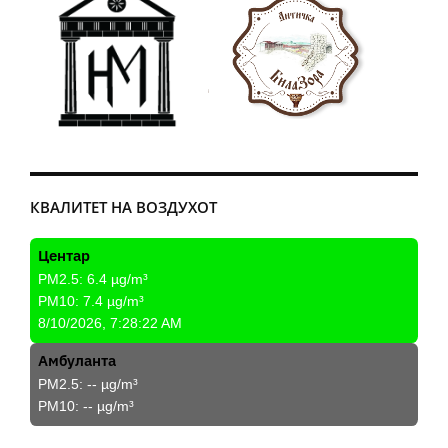
КВАЛИТЕТ НА ВОЗДУХОТ
Центар
PM2.5:
6.4
µg/m³
PM10:
7.4
µg/m³
8/10/2026, 7:28:22 AM
Амбуланта
PM2.5:
--
µg/m³
PM10:
--
µg/m³