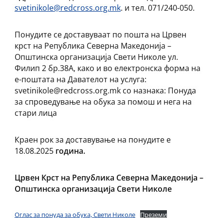
svetinikole@redcross.org.mk
. и тел. 071/240-050.
Понудите се доставуваат по пошта на Црвен
крст на Република Северна Македонија –
Општинска организација Свети Николе ул.
Филип 2 бр.38А, како и во електронска форма на
е-поштата на Давателот на услуга:
svetinikole@redcross.org.mk со назнака: Понуда
за спроведување на обука за помош и нега на
стари лица
Краен рок за доставување на понудите е
18.08.2025
година.
Црвен Крст на Република Северна Македонија –
Општинска организација Свети Николе
Оглас за понуда за обука, Свети Николе
Преземи