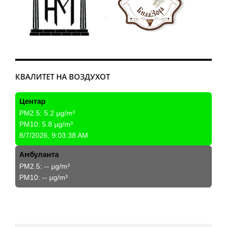
КВАЛИТЕТ НА ВОЗДУХОТ
Центар
PM2.5:
5.2
µg/m³
PM10:
5.8
µg/m³
8/7/2026, 9:03:38 AM
Амбуланта
PM2.5:
--
µg/m³
PM10:
--
µg/m³