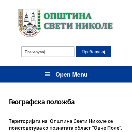
Пребарувај
за:
Open Menu
Географска положба
Територијата на Општина Свети Николе се
поистоветува со познатата област “Овче Поле”,