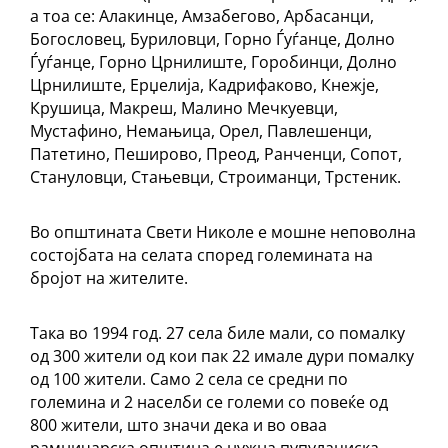
а тоа се: Алакинце, Амзабегово, Арбасанци,
Богословец, Буриловци, Горно Ѓуѓанце, Долно
Ѓуѓанце, Горно Црнилиште, Горобинци, Долно
Црнилиште, Ерџелија, Кадрифаково, Кнежје,
Крушица, Макреш, Малино Мечкуевци,
Мустафино, Немањица, Орел, Павлешенци,
Патетино, Пеширово, Преод, Ранченци, Сопот,
Стануловци, Стањевци, Строиманци, Трстеник.
Во општината Свети Николе е мошне неповолна
состојбата на селата според големината на
бројот на жителите.
Така во 1994 год. 27 села биле мали, со помалку
од 300 жители од кои пак 22 имале дури помалку
од 100 жители. Само 2 села се средни по
големина и 2 населби се големи со повеќе од
800 жители, што значи дека и во оваа