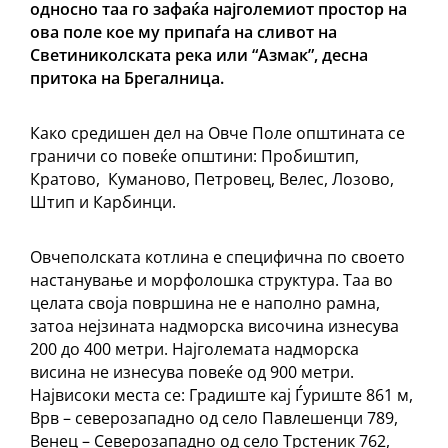
односно таа го зафаќа најголемиот простор на
ова поле кое му припаѓа на сливот на
Светиниколската река или “Азмак”, десна
притока на Брегалница.
Како средишен дел на Овче Поле општината се
граничи со повеќе општини: Пробиштип,
Кратово, Куманово, Петровец, Велес, Лозово,
Штип и Карбинци.
Овчеполската котлина е специфична по своето
настанување и морфолошка структура. Таа во
целата своја површина не е наполно рамна,
затоа нејзината надморска височина изнесува
200 до 400 метри. Најголемата надморска
висина не изнесува повеќе од 900 метри.
Највисоки места се: Градиште кај Ѓуриште 861 м,
Врв – северозападно од село Павлешенци 789,
Венец – Северозападно од село Трстеник 762,