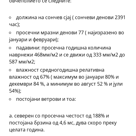
овчеполието се следните:
должина на сончев сјај ( сончеви денови 2391
час);
просечни мразни денови 77 ( најизразено во
јануари и февруари);
падавини: просечна годишна количина
наврнежи 468мм/м2 и се движи од 333 мм/м2 до
587 мм/м2;
влажност средногодишна релативна
влажност од 67% ( максимум во јануари 80% и
декември 84 %, а минимум во август 52 % и јули
54%);
постојани ветрови и тоа:
а. северен со просечна честост од 188% и
постојана брзина од 4,6 мс, дува скоро преку
целата година.