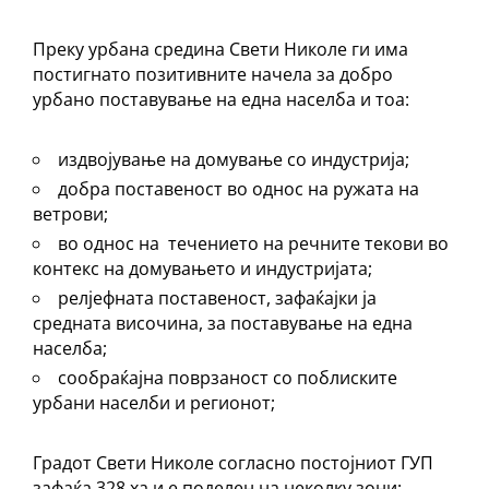
Преку урбана средина Свети Николе ги има
постигнато позитивните начела за добро
урбано поставување на една населба и тоа:
издвојување на домување со индустрија;
добра поставеност во однос на ружата на
ветрови;
во однос на течението на речните текови во
контекс на домувањето и индустријата;
релјефната поставеност, зафаќајки ја
средната височина, за поставување на една
населба;
сообраќајна поврзаност со поблиските
урбани населби и регионот;
Градот Свети Николе согласно постојниот ГУП
зафаќа 328 ха и е поделен на неколку зони: