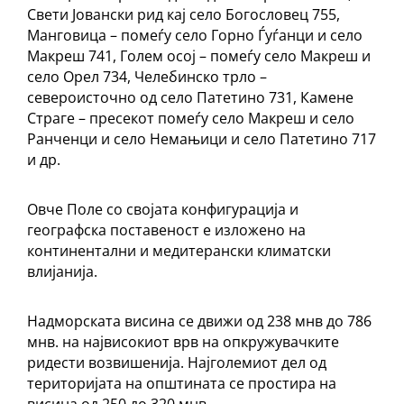
Свети Јовански рид кај село Богословец 755,
Манговица – помеѓу село Горно Ѓуѓанци и село
Макреш 741, Голем осој – помеѓу село Макреш и
село Орел 734, Челебинско трло –
североисточно од село Патетино 731, Камене
Страге – пресекот помеѓу село Макреш и село
Ранченци и село Немањици и село Патетино 717
и др.
Овче Поле со својата конфигурација и
географска поставеност е изложено на
континентални и медитерански климатски
влијанија.
Надморската висина се движи од 238 мнв до 786
мнв. на највисокиот врв на опкружувачките
ридести возвишенија. Најголемиот дел од
територијата на општината се простира на