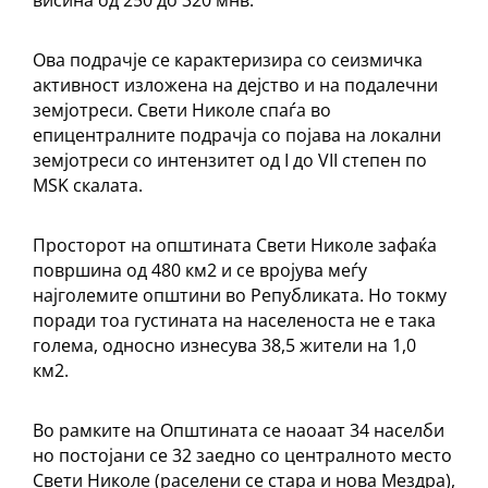
висина од 250 до 320 мнв.
Ова подрачје се карактеризира со сеизмичка
активност изложена на дејство и на подалечни
земјотреси. Свети Николе спаѓа во
епицентралните подрачја со појава на локални
земјотреси со интензитет од I до VII степен по
MSK скалата.
Просторот на општината Свети Николе зафаќа
површина од 480 км2 и се вројува меѓу
најголемите општини во Републиката. Но токму
поради тоа густината на населеноста не е така
голема, односно изнесува 38,5 жители на 1,0
км2.
Во рамките на Општината се наоаат 34 населби
но постојани се 32 заедно со централното место
Свети Николе (раселени се стара и нова Мездра),