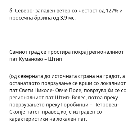
б. Северо- западен ветер со честост од 127% и
просечна брзина од 3,9 мс.
Самиот град се простира покрај регионалниот
пат Куманово – Штип
(од северната до источната страна на градот, а
останатаото поврзување се врши со локалниот
пат Свети Николе- Овче Поле, поврзувајќи се со
регионалниот пат Штип- Велес, потоа преку
поврзувањето преку Горобинци – Петровец-
Скопје патен правец кој е изграден со
карактеристики на локален пат.