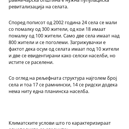
рамничарска општина е нужна пупулациска
ревитализација на селата.
Според пописот од 2002 година 24 села се мали
со помалку од 300 жители, од кои 18 имаат
помалку од 100 жители. Само две села имаат над
800 жители и се поголеми. Загрижувачки е
фактот дека осум од селата имаат под 10 жители
и две се евидентирани како селски населби, но
истите се раселени.
Со оглед на рељефната структура најголем број
села и тоа 17 се рамнински, 14 се ридски додека
нема ниту една планинска населба.
Климатските услови што го карактеризираат