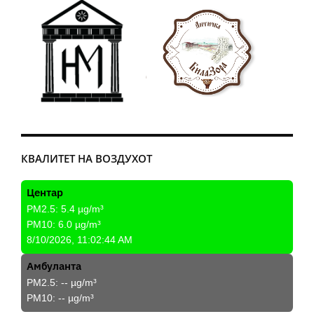
КВАЛИТЕТ НА ВОЗДУХОТ
Центар
PM2.5:
5.4
µg/m³
PM10:
6.0
µg/m³
8/10/2026, 11:02:44 AM
Амбуланта
PM2.5:
--
µg/m³
PM10:
--
µg/m³