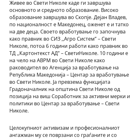
Живее во Свети Николе каде ги завршува
основното и средното образование. Високо
образование завршува во Скопје. Дејан Владев,
по националност е Македонец, оженет е и татко
на две деца. Своето вработување го започнува
како правник во СИЗ ,,Агро Систем” – Свети
Николе, потоа 6 години работи како правник во
ТД ,,Картонтекст АД” – СветиНиколе. 10 години е
на чело на АВРМ во Свети Николе како
раководител во Агенција за вработување на
Република Македонија – Центар за вработување
во Свети Николе. Ја превзема функцијата
Градоначалник на општина Свети Николе од
позиција на виш Соработник за активни мерки и
политики во Центар за вработување – Свети
Николе.
Целокупниот активизам и професионалниот
ангажман му се поврзани со граѓаните и со