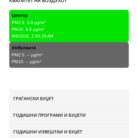
КВАЛИТЕТ НА ВОЗДУХОТ
Центар
PM2.5:
3.8
µg/m³
PM10:
5.6
µg/m³
8/9/2026, 2:55:29 AM
Амбуланта
PM2.5:
--
µg/m³
PM10:
--
µg/m³
ГРАЃАНСКИ БУЏЕТ
ГОДИШНИ ПРОГРАМИ И БУЏЕТИ
ГОДИШНИ ИЗВЕШТАИ И БУЏЕТ