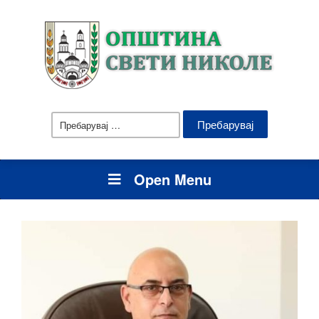
Пребарувај
за:
Open Menu