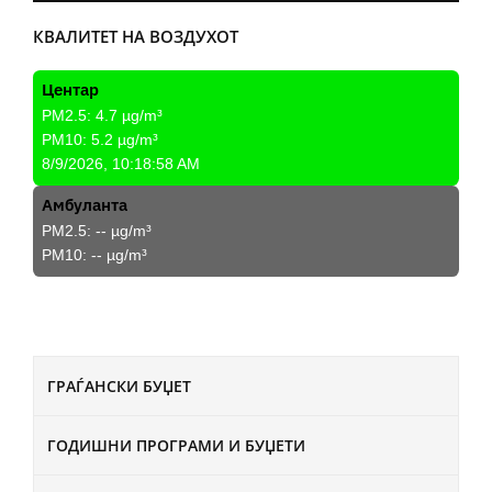
КВАЛИТЕТ НА ВОЗДУХОТ
Центар
PM2.5:
4.7
µg/m³
PM10:
5.2
µg/m³
8/9/2026, 10:18:58 AM
Амбуланта
PM2.5:
--
µg/m³
PM10:
--
µg/m³
ГРАЃАНСКИ БУЏЕТ
ГОДИШНИ ПРОГРАМИ И БУЏЕТИ