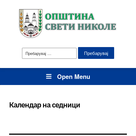
Пребарувај
за:
Open Menu
Календар на седници