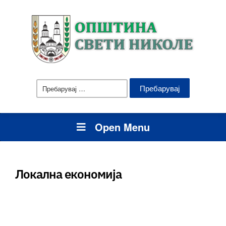
Пребарувај
за:
Open Menu
Локална економија