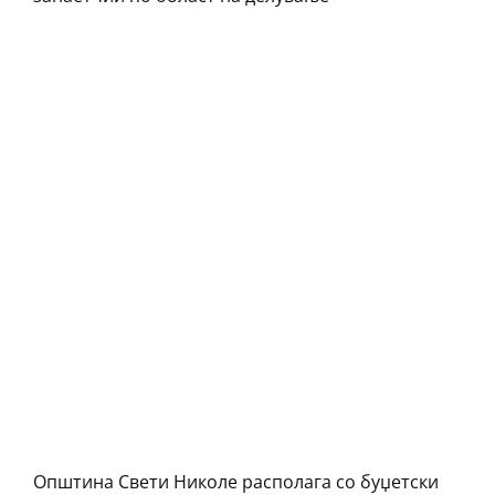
Општина Свети Николе располага со буџетски