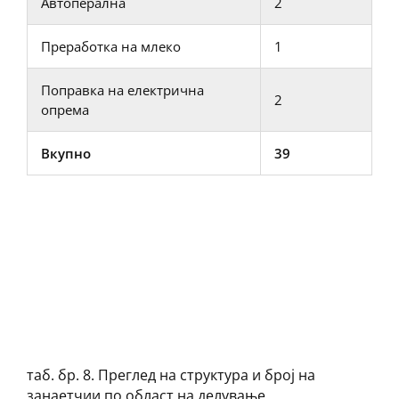
Автоперална
2
Преработка на млеко
1
Поправка на електрична
2
опрема
Вкупно
39
таб. бр. 8. Преглед на структура и број на
занаетчии по област на делување