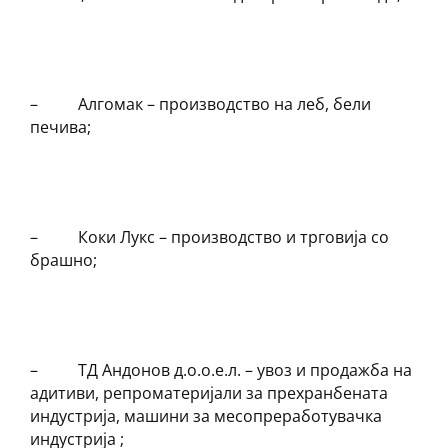
– Алгомак – производство на леб, бели
печива;
– Коки Лукс – производство и трговија со
брашно;
– ТД Андонов д.о.о.е.л. – увоз и продажба на
адитиви, репроматеријали за прехранбената
индустрија, машини за месопреработувачка
индустрија ;