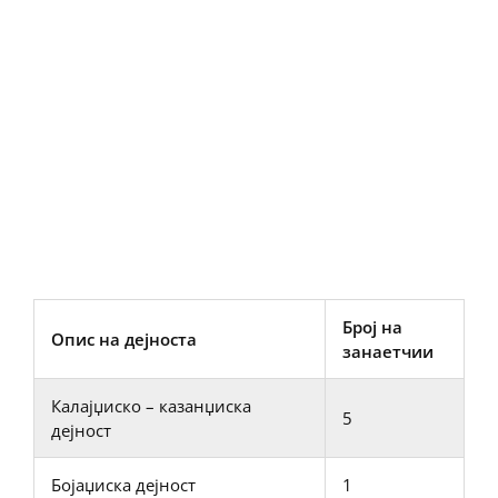
Број на
Опис на дејноста
занаетчии
Калајџиско – казанџиска
5
дејност
Бојаџиска дејност
1