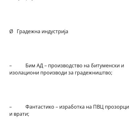
Ø Градежна индустрија
– Бим АД – производство на битуменски и
изолациони производи за градежништво;
– Фантастико – изработка на ПВЦ прозорци
и врати;