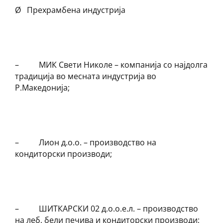
Ø Прехрамбена индустрија
– MИК Свети Николе – компанија со најдолга
традиција во месната индустрија во
Р.Македонија;
– Лион д.о.о. – производство на
кондиторски производи;
– ШИТКАРСКИ 02 д.о.о.е.л. – производство
на леб, бели печива и кондиторски производи;