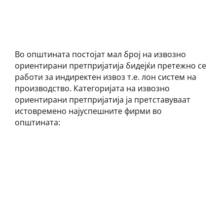
Во општината постојат мал број на извозно
ориентирани претпријатија бидејќи претежно се
работи за индиректен извоз т.е. лон систем на
производство. Категоријата на извозно
ориентирани претпријатија ја претставуваат
истовремено најуспешните фирми во
општината: