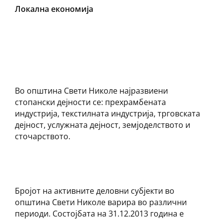
Локална економија
Во општина Свети Николе најразвиени
стопански дејности се: прехрамбената
индустрија, текстилната индустрија, трговската
дејност, услужната дејност, земјоделството и
сточарството.
Бројот на активните деловни субјекти во
општина Свети Николе варира во различни
периоди. Состојбата на 31.12.2013 година е