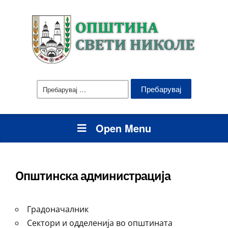
Пребарувај
за:
Open Menu
Општинска администрација
Градоначалник
Сектори и одделенија во општината