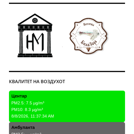
КВАЛИТЕТ НА ВОЗДУХОТ
Центар
PM2.5:
7.5
µg/m³
PM10:
8.3
µg/m³
8/8/2026, 11:37:34 AM
Амбуланта