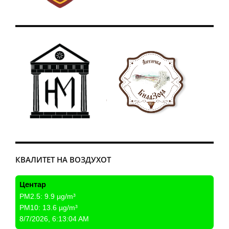
КВАЛИТЕТ НА ВОЗДУХОТ
Центар
PM2.5:
9.9
µg/m³
PM10:
13.6
µg/m³
8/7/2026, 6:13:04 AM