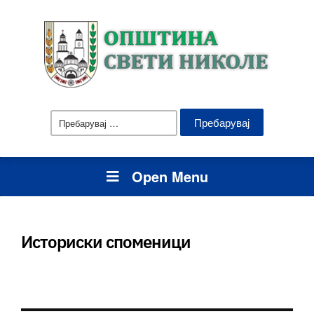
Пребарувај
за:
Open Menu
Историски споменици