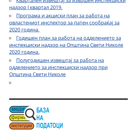
Квартален извештај за извршен инспекциски
надзор I квартал 2019.
Програма и акциски план за работа на
овластениот инспектор за патен сообраќај за
2020 година.
Годишен план за работа на одделението за
инспекциски надзор на Општина Свети Николе
2020 година.
Полугодишен извештај за работа на
одделението за инспекциски надзор при
Општина Свети Николе