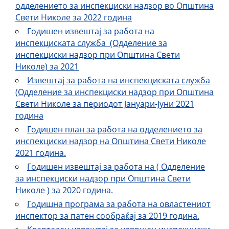
одделението за инспекциски надзор во Општина
Свети Николе за 2022 година
Годишен извештај за работа на
инспекциската служба (Одделение за
инспекциски надзор при Општина Свети
Николе) за 2021
Извештај за работа на инспекциската служба
(Одделение за инспекциски надзор при Општина
Свети Николе за периодот Јануари-Јуни 2021
година
Годишен план за работа на одделението за
инспекциски надзор на Општина Свети Николе
2021 година.
Годишен извештај за работа на ( Одделение
за инспекциски надзор при Општина Свети
Николе ) за 2020 година.
Годишна програма за работа на овластениот
инспектор за патен сообраќај за 2019 година.