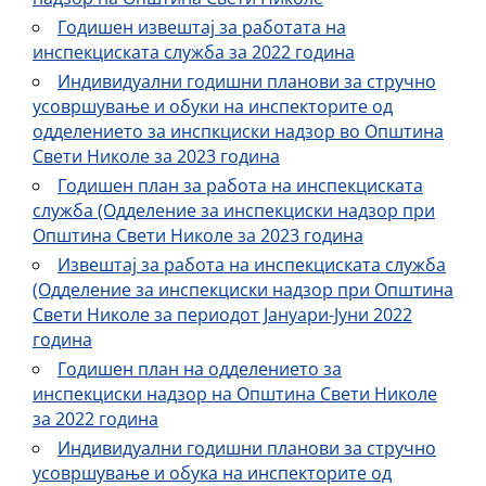
Годишен извештај за работата на
инспекциската служба за 2022 година
Индивидуални годишни планови за стручно
усовршување и обуки на инспекторите од
одделението за инспкциски надзор во Општина
Свети Николе за 2023 година
Годишен план за работа на инспекциската
служба (Одделение за инспекциски надзор при
Општина Свети Николе за 2023 година
Извештај за работа на инспекциската служба
(Одделение за инспекциски надзор при Општина
Свети Николе за периодот Јануари-Јуни 2022
година
Годишен план на одделението за
инспекциски надзор на Општина Свети Николе
за 2022 година
Индивидуални годишни планови за стручно
усовршување и обука на инспекторите од