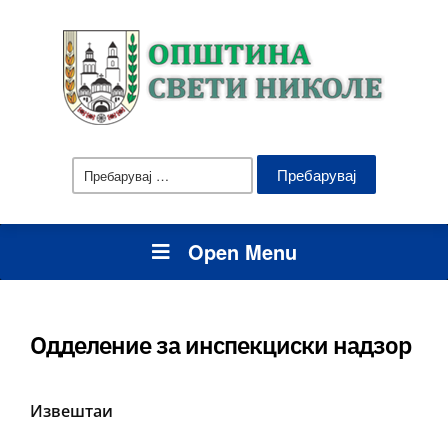
Пребарувај
за:
Open Menu
Одделение за инспекциски надзор
Извештаи