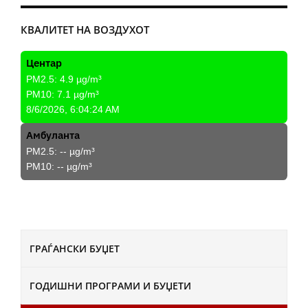
КВАЛИТЕТ НА ВОЗДУХОТ
Центар
PM2.5:
4.9
µg/m³
PM10:
7.1
µg/m³
8/6/2026, 6:04:24 AM
Амбуланта
PM2.5:
--
µg/m³
PM10:
--
µg/m³
ГРАЃАНСКИ БУЏЕТ
ГОДИШНИ ПРОГРАМИ И БУЏЕТИ