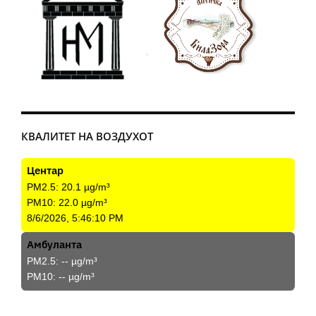
КВАЛИТЕТ НА ВОЗДУХОТ
Центар
PM2.5:
20.1
µg/m³
PM10:
22.0
µg/m³
8/6/2026, 5:46:10 PM
Амбуланта
PM2.5:
--
µg/m³
PM10:
--
µg/m³