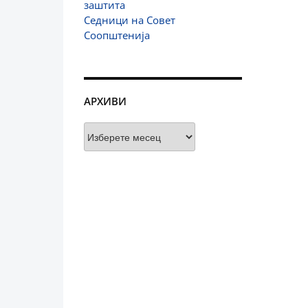
заштита
Седници на Совет
Соопштенија
АРХИВИ
Архиви