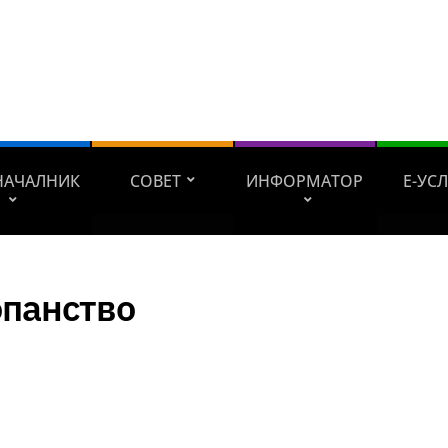
НАЧАЛНИК
СОВЕТ
ИНФОРМАТОР
Е-УС
опанство