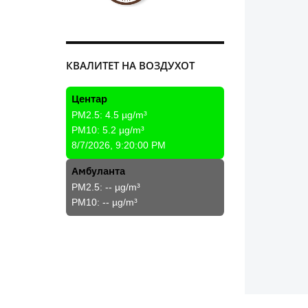
КВАЛИТЕТ НА ВОЗДУХОТ
Центар
PM2.5:
4.5
µg/m³
PM10:
5.2
µg/m³
8/7/2026, 9:20:00 PM
Амбуланта
PM2.5:
--
µg/m³
PM10:
--
µg/m³