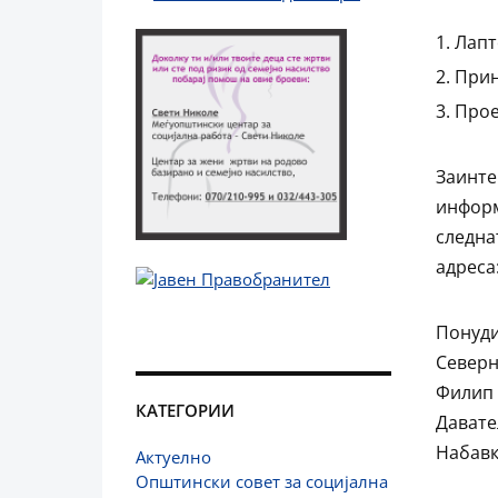
Лапт
Прин
Прое
Заинте
информ
следн
адреса
Понуди
Северн
Филип 
КАТЕГОРИИ
Давател
Набавк
Актуелно
Општински совет за социјална