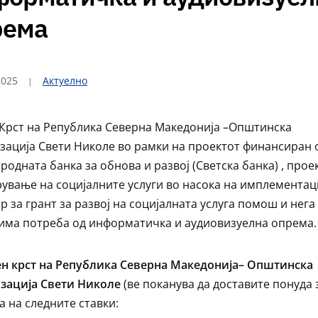
рема
2025
Актуелно
Крст на Република Северна Македонија –Општинска
зација Свети Николе во рамки на проектот финансиран 
родната банка за обнова и развој (Светска банка) , проек
ување на социјалните услуги во насока на имплементац
р за грант за развој на социјалната услуга помош и нега
има потреба од информатичка и аудиовизуелна опрема.
н крст на Република Северна Македонија– Општинска
зација Свети Николе
(ве поканува да доставите понуда 
а на следните ставки: