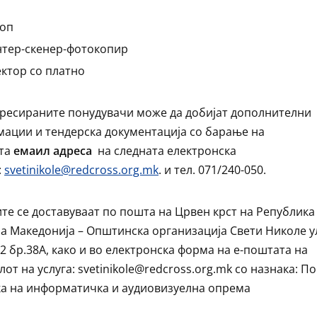
оп
тер-скенер-фотокопир
ктор со платно
ресираните понудувачи може да добијат дополнителни
ации и тендерска документација со барање на
ата
емаил адреса
на следната електронска
:
svetinikole@redcross.org.mk
. и тел. 071/240-050.
те се доставуваат по пошта на Црвен крст на Република
а Македонија – Општинска организација Свети Николе у
2 бр.38А, како и во електронска форма на е-поштата на
от на услуга: svetinikole@redcross.org.mk со назнака: По
а на информатичка и аудиовизуелна опрема