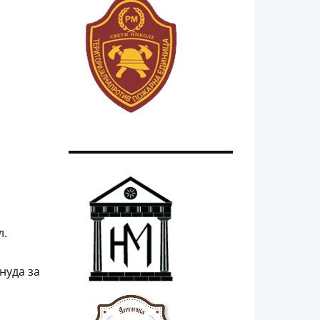
л.
нуда за