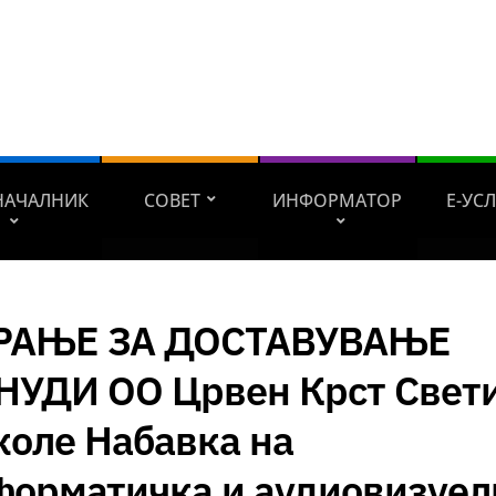
НАЧАЛНИК
СОВЕТ
ИНФОРМАТОР
Е-УС
РАЊЕ ЗА ДОСТАВУВАЊЕ
НУДИ ОО Црвен Крст Свет
коле Набавка на
форматичка и аудиовизуел