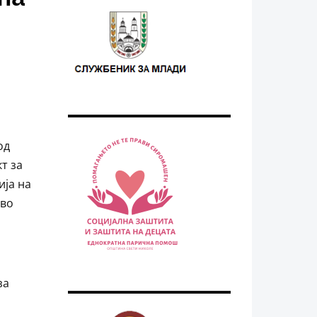
од
т за
ија на
 во
за