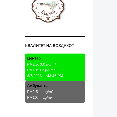
КВАЛИТЕТ НА ВОЗДУХОТ
Центар
PM2.5:
3.0
µg/m³
PM10:
3.3
µg/m³
8/7/2026, 1:43:46 PM
Амбуланта
PM2.5:
--
µg/m³
PM10:
--
µg/m³