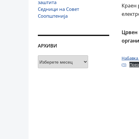
заштита
Краен 
Седници на Совет
електро
Соопштенија
Црвен 
органи
АРХИВИ
Архиви
Набавка 
(1)
Пре