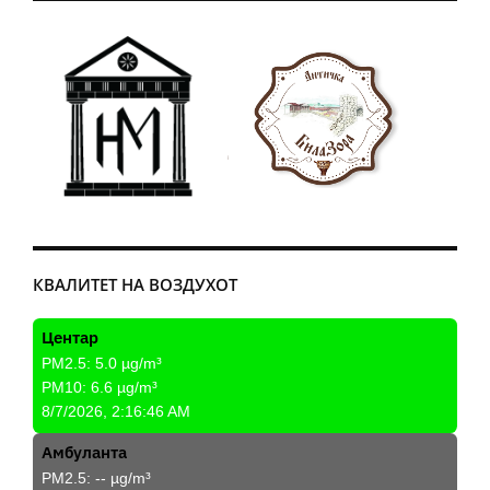
КВАЛИТЕТ НА ВОЗДУХОТ
Центар
PM2.5:
5.0
µg/m³
PM10:
6.6
µg/m³
8/7/2026, 2:16:46 AM
Амбуланта
PM2.5:
--
µg/m³