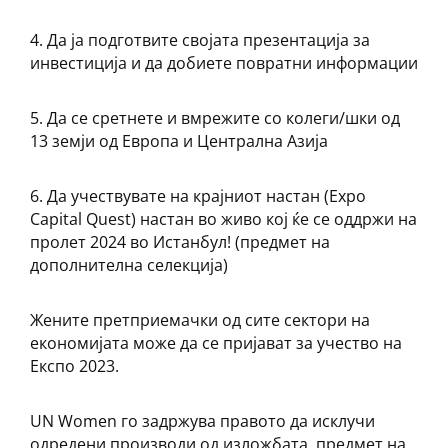
4. Да ја подготвите својата презентација за
инвестиција и да добиете повратни информации
5. Да се сретнете и вмрежите со колеги/шки од
13 земји од Европа и Централна Азија
6. Да учествувате на крајниот настан (Expo
Capital Quest) настан во живо кој ќе се оддржи на
пролет 2024 во Истанбул! (предмет на
дополнителна селекција)
Жените претприемачки од сите сектори на
економијата може да се пријават за учество на
Експо 2023.
UN Women го задржува правото да исклучи
одредени производи од изложбата, предмет на