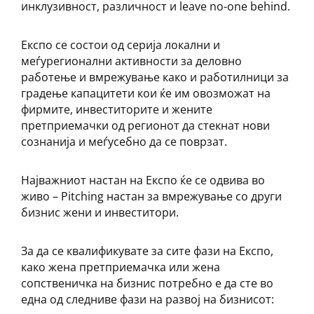
инклузивност, различност и leave no-one behind.
Експо се состои од серија локални и
меѓурегионални активности за деловно
работење и вмрежување како и работилници за
градење капацитети кои ќе им овозможат на
фирмите, инвеститорите и жените
претприемачки од регионот да стекнат нови
сознанија и меѓусебно да се поврзат.
Најважниот настан на Експо ќе се одвива во
живо – Pitching настан за вмрежување со други
бизнис жени и инвеститори.
За да се квалификувате за сите фази на Експо,
како жена претприемачка или жена
сопственичка на бизнис потребно е да сте во
една од следниве фази на развој на бизнисот: