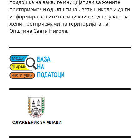
поддршка на ваквите иницијативи за жените
претприемачи од Општина Свети Николе и да ги
информира за сите повици кои се однесуваат за
жени претприемачи на теритoријата на
Општина Свети Николе.