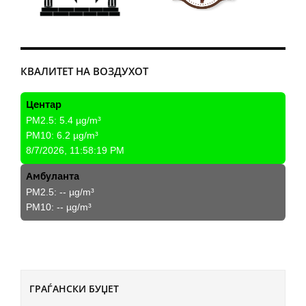
КВАЛИТЕТ НА ВОЗДУХОТ
Центар
PM2.5:
5.4
µg/m³
PM10:
6.2
µg/m³
8/7/2026, 11:58:19 PM
Амбуланта
PM2.5:
--
µg/m³
PM10:
--
µg/m³
ГРАЃАНСКИ БУЏЕТ