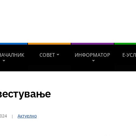
НАЧАЛНИК
СОВЕТ
ИНФОРМАТОР
Е-УС
вестување
2024
Актуелно