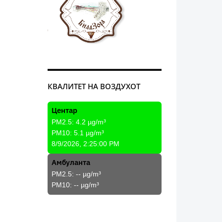
КВАЛИТЕТ НА ВОЗДУХОТ
Центар
PM2.5:
4.2
µg/m³
PM10:
5.1
µg/m³
8/9/2026, 2:25:00 PM
Амбуланта
PM2.5:
--
µg/m³
PM10:
--
µg/m³