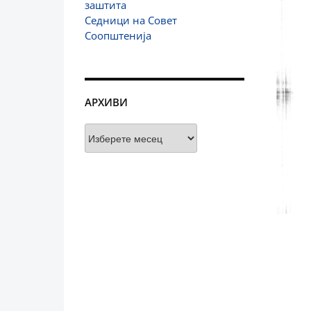
заштита
Седници на Совет
Соопштенија
АРХИВИ
Архиви