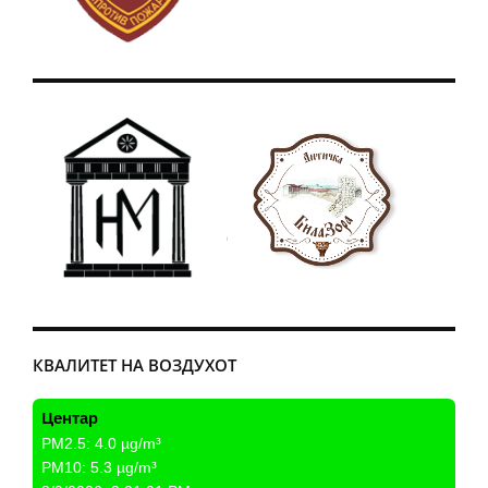
КВАЛИТЕТ НА ВОЗДУХОТ
Центар
PM2.5:
4.0
µg/m³
PM10:
5.3
µg/m³