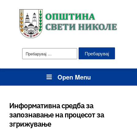
Пребарувај
за:
Open Menu
Информативна средба за
запознавање на процесот за
згрижување