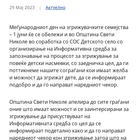
29 Мај 2023
Актуелно
Меѓународниот ден на згрижувачките семејства
– 1 јуни ќе се обележи и во Општина Свети
Николе во соработка со СОС Детското село со
организирање на Информативна средба за
запознавање на процесот за згрижување за
повеќе детски насмевки, со заедничка цел, да ги
поттикнеме нашите сограѓани кои имаат желба
и можност да згрижат дете, да се информираат
подобро и да го направат наредниот чекор.
Општина Свети Николе апелира до сите граѓани
оние што имаат можност и се заинтерсирани за
згрижување да присуствуваат на
Информативната средба со цел да се
информираат подетално како и да го направат
наредниот чекор кон згрижување затоа што на