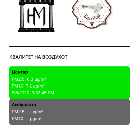
КВАЛИТЕТ НА ВОЗДУХОТ
Центар
PM2.5:
6.3
µg/m³
PM10:
7.1
µg/m³
8/8/2026, 3:52:45 PM
Амбуланта
PM2.5:
--
µg/m³
PM10:
--
µg/m³