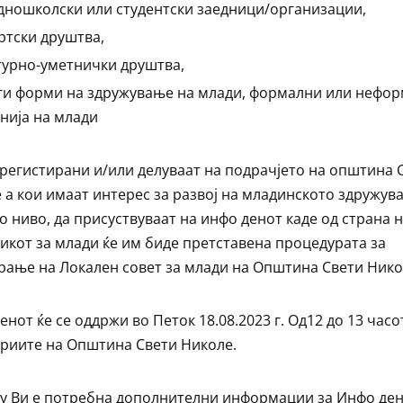
дношколски или студентски заедници/организации,
ртски друштва,
турно-уметнички друштва,
ги форми на здружување на млади, формални или нефо
нија на млади
 регистирани и/или делуваат на подрачјето на општина 
 а кои имаат интерес за развој на младинското здружув
о ниво, да присуствуваат на инфо денот каде од страна 
икот за млади ќе им биде претставена процедурата за
ање на Локален совет за млади на Општина Свети Нико
енот ќе се оддржи во Петок 18.08.2023 г. Од12 до 13 часо
риите на Општина Свети Николе.
у Ви е потребна дополнителни информации за Инфо де