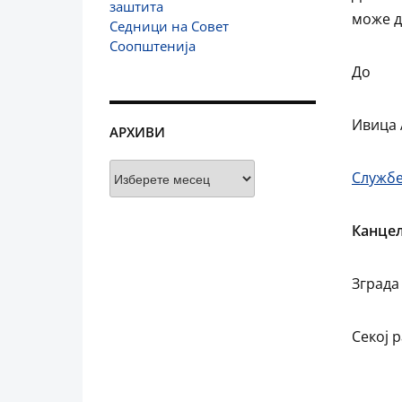
заштита
може д
Седници на Совет
Соопштенија
До
Ивица 
АРХИВИ
Архиви
Службе
Канцел
Зграда
Секој р