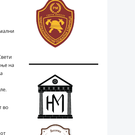
рмални
Свети
ање на
на
ле.
т во
нот