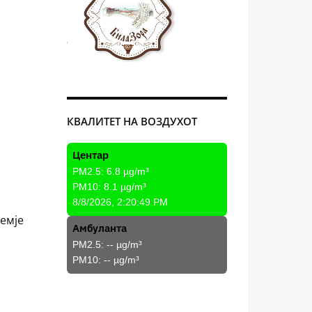
КВАЛИТЕТ НА ВОЗДУХОТ
Центар
PM2.5:
6.8
µg/m³
PM10:
8.1
µg/m³
8/8/2026, 2:20:49 PM
земје
Амбуланта
PM2.5:
--
µg/m³
PM10:
--
µg/m³