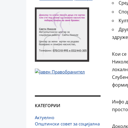
Сре
Спо
Кул
Дру
здруже
Кои се
Николе
локалн
Слубен
формир
Инфо д
КАТЕГОРИИ
просто
Актуелно
Општински совет за социјална
Доколк