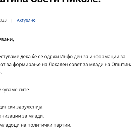
2023
Актуелно
увани,
естуваме дека ќе се одржи Инфо ден за информации за
от за формирање на Локален совет за млади на Општин
.
икуваме сите
дински здруженија,
анизации за млади,
младоци на политички партии,