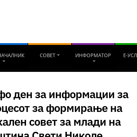
НАЧАЛНИК
СОВЕТ
ИНФОРМАТОР
Е-УС
фо ден за информации за
оцесот за формирање на
ален совет за млади на
штина Свети Николе.