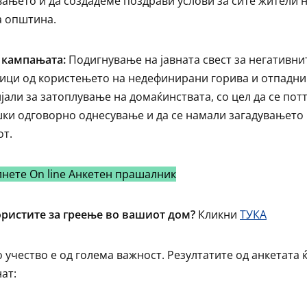
вањето и да создадеме поздрави услови за сите жители 
 општина.
 кампањата:
Подигнување на јавната свест за негативни
ици од користењето на недефинирани горива и отпадни
јали за затоплување на домаќинствата, со цел да се пот
ки одговорно однесување и да се намали загадувањето
от.
нете On line Анкетен прашалник
ристите за греење во вашиот дом?
Кликни
ТУКА
 учество е од голема важност. Резултатите од анкетата 
ат: