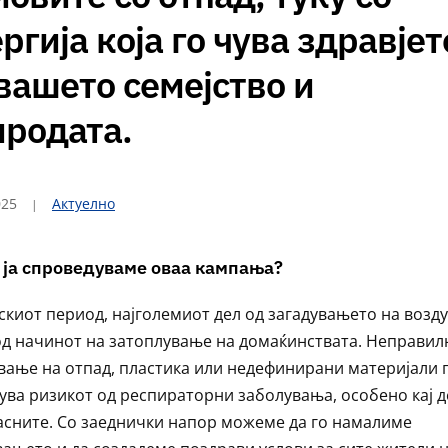
ргија која го чува здравјет
вашето семејство и
иродата.
025
Актуелно
 ја спроведуваме оваа кампања?
скиот период, најголемиот дел од загадувањето на возд
од начинот на затоплување на домаќинствата. Неправил
вање на отпад, пластика или недефинирани материјали 
ува ризикот од респираторни заболувања, особено кај 
асните. Со заеднички напор можеме да го намалиме