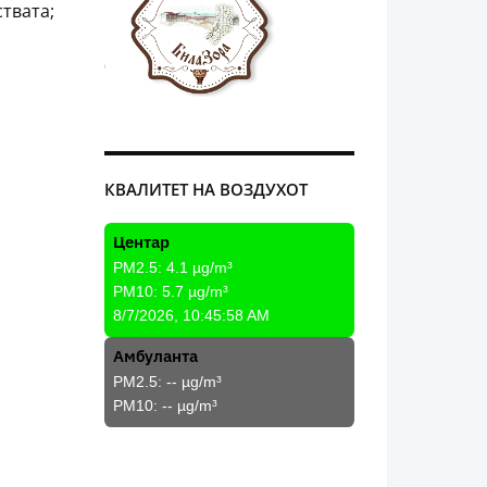
твата;
КВАЛИТЕТ НА ВОЗДУХОТ
Центар
PM2.5:
4.1
µg/m³
PM10:
5.7
µg/m³
8/7/2026, 10:45:58 AM
Амбуланта
PM2.5:
--
µg/m³
PM10:
--
µg/m³