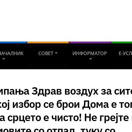
НАЧАЛНИК
СОВЕТ
ИНФОРМАТОР
Е-УС
пања Здрав воздух за сит
ој избор се брои Дома е то
а срцето е чисто! Не грејте
овите со отпад, туку со