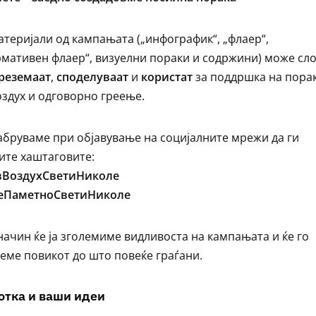
атеријали од кампањата („инфографик“, „флаер“,
мативен флаер“, визуелни пораки и содржини) може сл
реземаат
,
споделуваат
и
користат
за поддршка на порак
оздух и одговорно греење.
абруваме при објавување на социјалните мрежи да ги
ите хаштаговите:
вВоздухСветиНиколе
СеПаметноСветиНиколе
 начин ќе ја зголемиме видливоста на кампањата и ќе го
еме повикот до што повеќе граѓани.
отка и ваши идеи