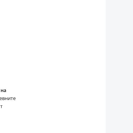
 на
невните
ст