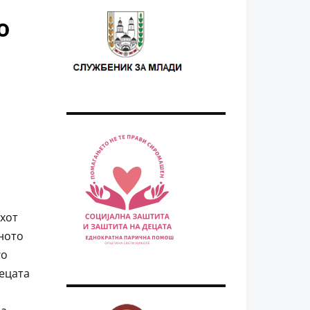
о
ухот
ното
го
децата