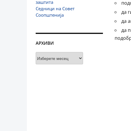
заштита
под
Седници на Совет
да 
Соопштенија
да 
да 
подобр
АРХИВИ
Архиви