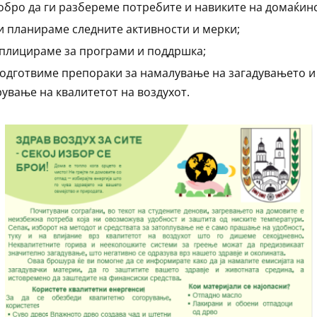
обро да ги разбереме потребите и навиките на домаќинс
ги планираме следните активности и мерки;
аплицираме за програми и поддршка;
подготвиме препораки за намалување на загадувањето и
ување на квалитетот на воздухот.