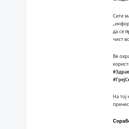
Сите м
„инфор
да се
п
чист в
Ве охр
корист
#Здра
#Греј
На тој
пренес
Сораб