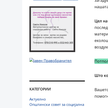
загаду
нашата
Цел на
послед
матери
еколош
воздух
Потпол
Што ко
КАТЕГОРИИ
Вашето
помогн
Актуелно
Општински совет за социјална