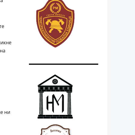
на
те
тикне
 на
ќе ни