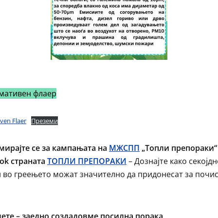
мативен флаер
ven Flaer
Преземи
ирајте се за кампањата на
МЖСПП
„Топли препораки“
ok страната
ТОПЛИ ПРЕПОРАКИ
– Дознајте како секојд
 во греењето можат значително да придонесат за почи
ете – заедно создадовме посилна порака