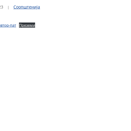
23
Соопштенија
-втор-пат
Преземи