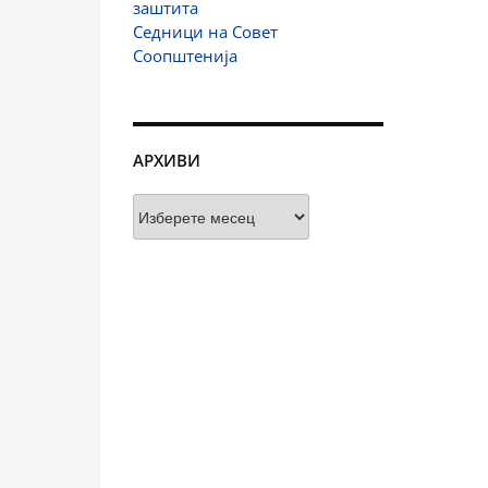
заштита
Седници на Совет
Соопштенија
АРХИВИ
Архиви