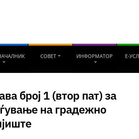
НАЧАЛНИК
СОВЕТ
ИНФОРМАТОР
Е-УС
ава број 1 (втор пат) за
уѓување на градежно
мјиште