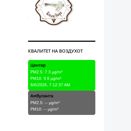
КВАЛИТЕТ НА ВОЗДУХОТ
Центар
PM2.5:
7.3
µg/m³
PM10:
9.8
µg/m³
8/6/2026, 7:12:37 AM
Амбуланта
PM2.5:
--
µg/m³
PM10:
--
µg/m³