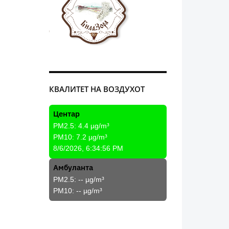
КВАЛИТЕТ НА ВОЗДУХОТ
Центар
PM2.5:
4.4
µg/m³
PM10:
7.2
µg/m³
8/6/2026, 6:34:56 PM
Амбуланта
PM2.5:
--
µg/m³
PM10:
--
µg/m³