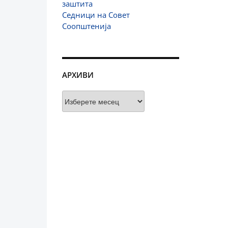
заштита
Седници на Совет
Соопштенија
АРХИВИ
Архиви