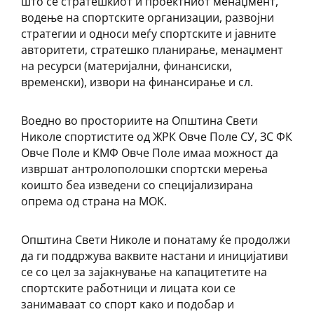
што се стратешкиот и проектниот менаџмент,
водење на спортските организации, развојни
стратегии и односи меѓу спортските и јавните
авторитети, стратешко планирање, менаџмент
на ресурси (материјални, финансиски,
временски), извори на финансирање и сл.
Воедно во просториите на Општина Свети
Николе спортистите од ЖРК Овче Поле СУ, ЗС ФК
Овче Поле и КМФ Овче Поле имаа можност да
извршат антролополошки спортски мерења
коишто беа изведени со специјализирана
опрема од страна на МОК.
Општина Свети Николе и понатаму ќе продолжи
да ги поддржува ваквите настани и иницијативи
се со цел за зајакнување на капацитетите на
спортските работници и лицата кои се
занимаваат со спорт како и подобар и