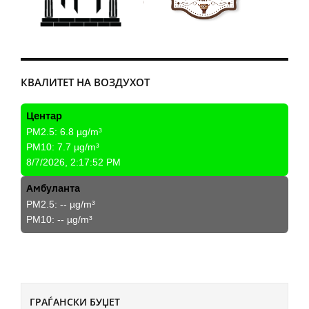
КВАЛИТЕТ НА ВОЗДУХОТ
Центар
PM2.5:
6.8
µg/m³
PM10:
7.7
µg/m³
8/7/2026, 2:17:52 PM
Амбуланта
PM2.5:
--
µg/m³
PM10:
--
µg/m³
ГРАЃАНСКИ БУЏЕТ