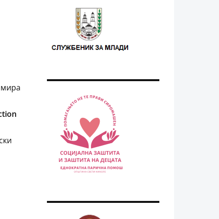
рмира
ction
ски