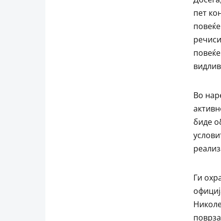
пет ко
повеќе
речис
повеќе
видлив
Во нар
активн
биде о
услови
реализ
Ги охр
официј
Николе
поврза