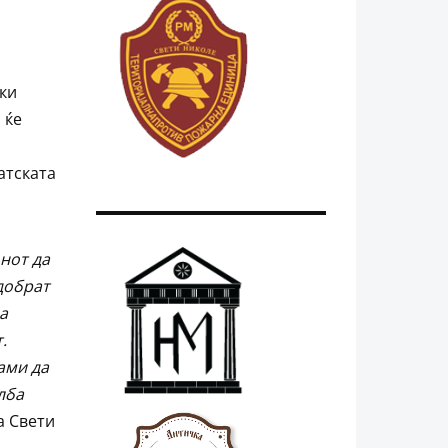
ки
и
ќе
атската
онот
да
добрат
а
.
ами да
лба
а Свети