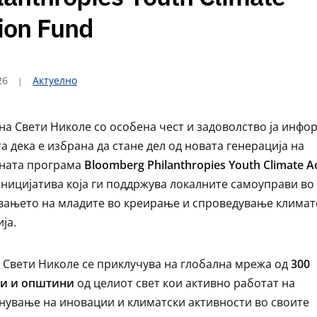
ion Fund
26
Актуелно
а Свети Николе со особена чест и задоволство ја инфо
та дека е избрана да стане дел од новата генерација на
ната програма
Bloomberg Philanthropies Youth Climate A
иницијатива која ги поддржува локалните самоуправи во
вањето на младите во креирање и спроведување климат
ја.
, Свети Николе се приклучува на глобална мрежа од
300
ви и општини
од целиот свет кои активно работат на
нување на иновации и климатски активности во своите