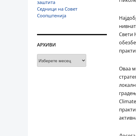
заштита
Седници на Совет
Соопштенија
Најдоб
нивнат
Свети 
обезбе
АРХИВИ
практи
Архиви
Оваа м
страте
локалн
градењ
Climat
практи
активн
Досега