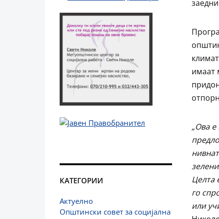
заедни
Програ
општин
климат
имаат 
придон
отпорн
„Ова е
предло
нивнат
зелени
Целта 
КАТЕГОРИИ
го спр
Актуелно
или уч
Општински совет за социјална
Николе