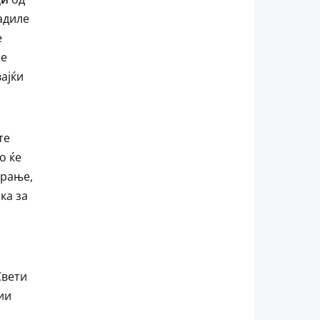
садиле
е
ле
вајќи
те
о ќе
ирање,
ка за
Свети
ии