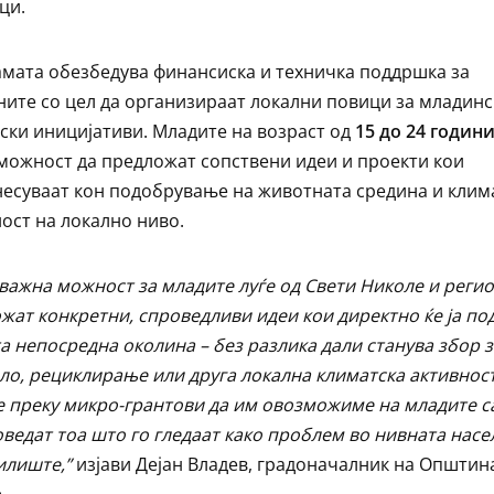
ци.
мата обезбедува финансиска и техничка поддршка за
ите со цел да организираат локални повици за младинс
ски иницијативи. Младите на возраст од
15 до 24 годин
можност да предложат сопствени идеи и проекти кои
есуваат кон подобрување на животната средина и клим
ост на локално ниво.
 важна можност за младите луѓе од Свети Николе
и реги
жат конкретни, спроведливи идеи кои директно ќе ја по
а непосредна околина
–
без разлика дали станува збор з
ло, рециклирање или друга локална климатска активност
е преку микро-грантови да им овозможиме на младите с
оведат тоа што го гледаат како проблем во нивната насе
илиште,”
изјави Дејан Владев, градоначалник на Општин
.