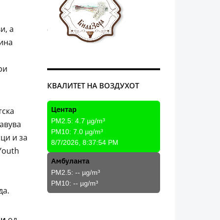
и, а
тина
ри
КВАЛИТЕТ НА ВОЗДУХОТ
Центар
тска
PM2.5:
4.7
µg/m³
тавува
PM10:
7.0
µg/m³
ци и за
8/7/2026, 8:37:54 PM
Youth
Амбуланта
PM2.5:
--
µg/m³
PM10:
--
µg/m³
да.
ди
од