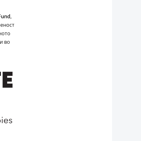
 Fund
,
теност
ното
и во