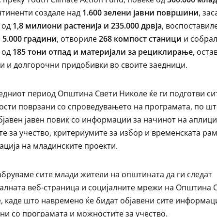
нтиненти создале над
1.600 зелени јавни
површини
, за
 од
1,8 милиони растенија и 235.000 дрвја
, воспоставил
и
5.000 градини
, отвориле
268 компост станици
и собра
 од
185 тони
отпад и материјали за рециклирање
, оста
и и долгорочни придобивки во своите заедници.
едниот период Општина Свети Николе ќе ги подготви си
ости поврзани со спроведувањето на програмата, по шт
бјавен јавен повик со информации за начинот на аплиц
те за учество, критериумите за избор и временската рам
ација на младинските проекти.
абруваме сите млади жители на општината да ги следат
алната веб-страница и социјалните мрежи на Општина 
, каде што навремено ќе бидат објавени сите информац
ни со програмата и можностите за учество.