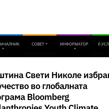
НАЧАЛНИК
СОВЕТ
ИНФОРМАТОР
Е-УС
штина Свети Николе избра
учество во глобалната
ограма Bloomberg
lanthropies Youth Climate