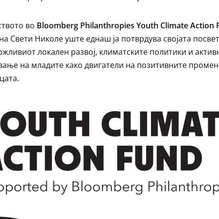
ството во
Bloomberg Philanthropies Youth Climate Action
а Свети Николе уште еднаш ја потврдува својата посве
ржливиот локален развој, климатските политики и актив
вање на младите како двигатели на позитивните промен
цата.