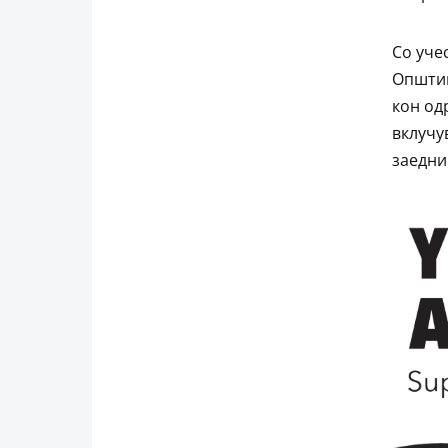
Со уче
Општин
кон од
вклучу
заедни