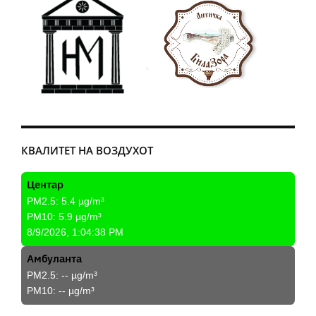
КВАЛИТЕТ НА ВОЗДУХОТ
Центар
PM2.5:
5.4
µg/m³
PM10:
5.9
µg/m³
8/9/2026, 1:04:38 PM
Амбуланта
PM2.5:
--
µg/m³
PM10:
--
µg/m³