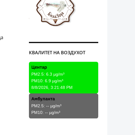
да
КВАЛИТЕТ НА ВОЗДУХОТ
Центар
PM2.5:
6.3
µg/m³
PM10:
6.9
µg/m³
8/8/2026, 3:21:48 PM
Амбуланта
PM2.5:
--
µg/m³
PM10:
--
µg/m³