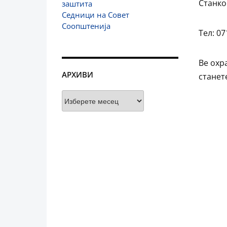
Станко
заштита
Седници на Совет
Соопштенија
Тел: 07
Ве охр
АРХИВИ
станет
Архиви