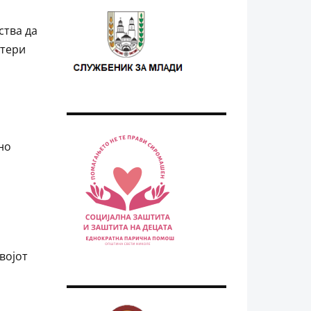
ства да
нтери
но
војот