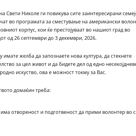
а Свети Николе ги повикува сите заинтересирани семеј
учат во програмата за сместување на американски воло
овниот корпус, кои ќе престојуваат во нашиот град во
от од 26 септември до 3 декември, 2026.
у имате желба да запознаете нова култура, да стекнете
елство за цел живот и да бидете дел од едно несекојднев
родно искуство, ова е можност токму за Вас.
твото домаќин треба:
 има отвореност и подготвеност да прими волонтер во с