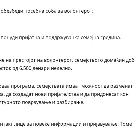
 обезбеди посебна соба за волонтерот;
 понуди пријатна и поддржувачка семејна средина.
ме на престојот на волонтерот, семејството домаќин до
сток од 6.500 денари неделно.
оваа програма, семејствата имаат можност да разменат
ва, да создадат нови пријателства и да придонесат кон
лтурното поврзување и разбирање.
нтакт лице за повеќе информации и пријавување: Томе