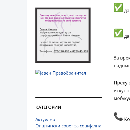
да
да
За вре
надоме
Преку 
искуст
меѓуку
КАТЕГОРИИ
Ко
Актуелно
Општински совет за социјална