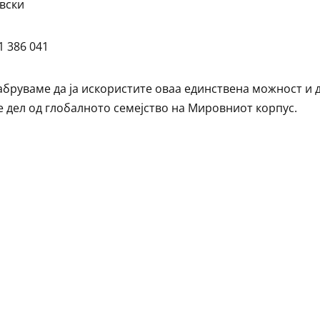
вски
1 386 041
абруваме да ја искористите оваа единствена можност и 
е дел од глобалното семејство на Мировниот корпус.