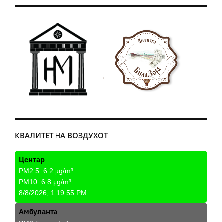
КВАЛИТЕТ НА ВОЗДУХОТ
Центар
PM2.5:
6.2
µg/m³
PM10:
6.8
µg/m³
8/8/2026, 1:19:55 PM
Амбуланта