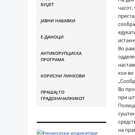
БУЏЕТ
часот,
преста
ЈАВНИ НАБАВКИ
сообра
едукат
Е-ДАНОЦИ
истакн
Во рам
АНТИКОРУПЦИСКА
одделе
ПРОГРАМА
настав
кои во
КОРИСНИ ЛИНКОВИ
„Сообр
Во про
ПРАШАЈ ГО
при шт
ГРАДОНАЧАЛНИКОТ
Полици
суштин
средст
на пра