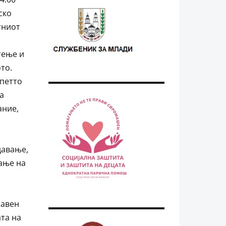
ско
тниот
тење и
то.
 петто
а
ание,
давање,
ање на
тавен
ата на