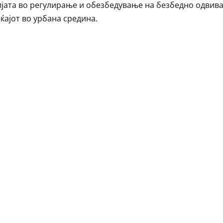
јата во регулирање и обезбедување на безбедно одвив
ќајот во урбана средина.