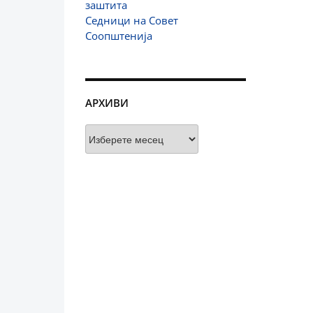
заштита
Седници на Совет
Соопштенија
АРХИВИ
Архиви