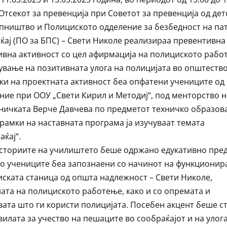
 Отсекот за превенција при Советот за превенција од дет
пништво и Полициското одделение за безбедност на па
ќај (ПО за БПС) – Свети Николе реализираа превентивна
ивна активност со цел афирмација на полициското рабо
ување на позитивната улога на полицијата во општество
ки на проектната активност беа опфатени учениците од
ние при ООУ „Свети Кирил и Методиј“, под менторство н
ничката Верче Давчева по предметот техничко образов
 рамки на наставната програма ја изучуваат темата
аќај“.
сториите на училиштето беше одржано едукативно пре
о учениците беа запознаени со начинот на функционир
ската станица од општа надлежност – Свети Николе,
ата на полициското работење, како и со опремата и
вата што ги користи полицијата. Посебен акцент беше с
вилата за учество на пешаците во сообраќајот и на улог