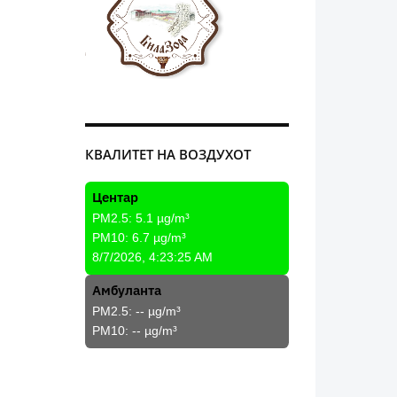
КВАЛИТЕТ НА ВОЗДУХОТ
Центар
PM2.5:
5.1
µg/m³
PM10:
6.7
µg/m³
8/7/2026, 4:23:25 AM
Амбуланта
PM2.5:
--
µg/m³
PM10:
--
µg/m³