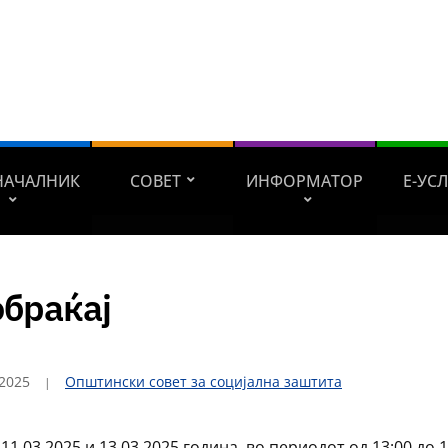
НАЧАЛНИК
СОВЕТ
ИНФОРМАТОР
Е-УС
браќај
2025
Општински совет за социјална заштита
11.03.2025 и 13.03.2025 година, во периодот од 13:00 до 1