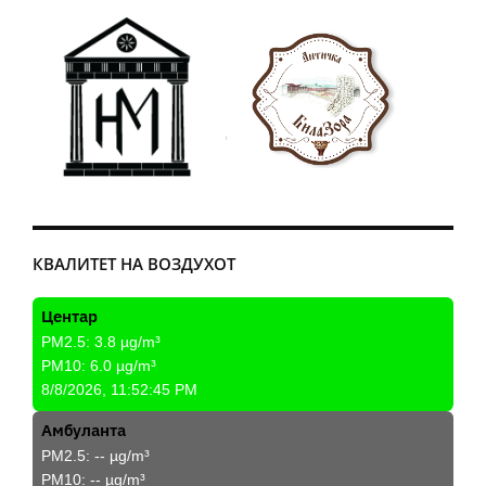
КВАЛИТЕТ НА ВОЗДУХОТ
Центар
PM2.5:
3.8
µg/m³
PM10:
6.0
µg/m³
8/8/2026, 11:52:45 PM
Амбуланта
PM2.5:
--
µg/m³
PM10:
--
µg/m³