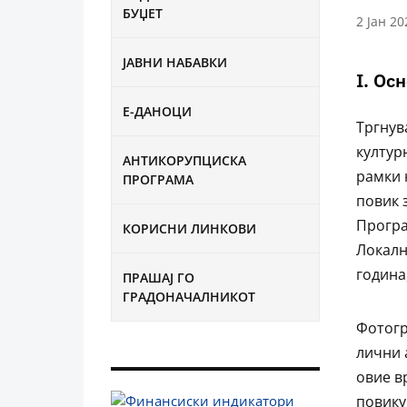
БУЏЕТ
2 Јан 20
ЈАВНИ НАБАВКИ
I. Ос
Е-ДАНОЦИ
Тргнув
култур
АНТИКОРУПЦИСКА
рамки 
ПРОГРАМА
повик 
Програ
КОРИСНИ ЛИНКОВИ
Локалн
година
ПРАШАЈ ГО
ГРАДОНАЧАЛНИКОТ
Фотогр
лични 
овие в
повику