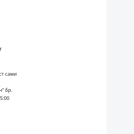
у
ст сами
н“ бр.
5:00