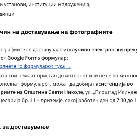
и установи, институции и здруженија;
динци.
ачин на доставување на фотографиите
ографиите се доставуваат
исклучиво електронски прек
от Google Forms формулар:
олнете го формуларот тука →
ата кои немаат пристап до интернет или не се во можно
пополнат формуларот, можат да добијат
асистенција во
ориите на Општина Свети Николе
, ул. „Плоштад Илинде
целарија бр. 11 – приземје, секој работен ден од 7:30 до 1
к за доставување