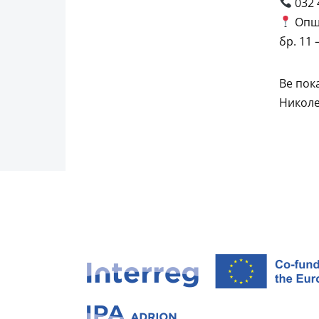
032 
Општ
бр. 11 
Ве пок
Николе