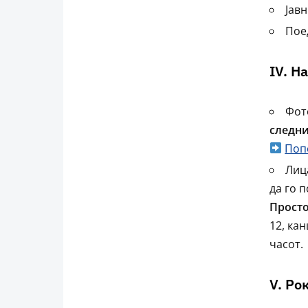
Јавн
Пое
IV. Н
Фот
следни
Поп
Лиц
да го 
Прост
12, кан
часот.
V. Ро