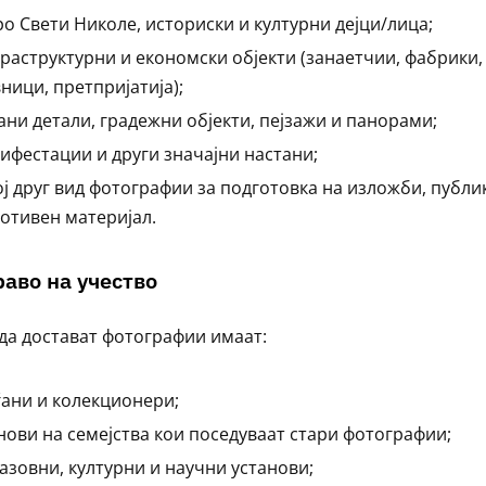
ро Свети Николе, историски и културни дејци/лица;
раструктурни и економски објекти (занаетчии, фабрики,
ници, претпријатија);
ани детали, градежни објекти, пејзажи и панорами;
ифестации и други значајни настани;
ој друг вид фотографии за подготовка на изложби, публ
отивен материјал.
Право на учество
да достават фотографии имаат:
ѓани и колекционери;
нови на семејства кои поседуваат стари фотографии;
азовни, културни и научни установи;