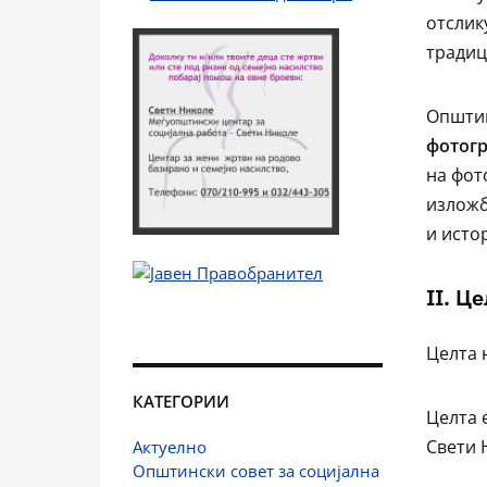
отслик
традиц
Општин
фотогр
на фот
изложб
и исто
II. Ц
Целта н
КАТЕГОРИИ
Целта 
Свети 
Актуелно
Општински совет за социјална