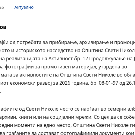
26
Актуелно
нов
ајќи од потребата за прибирање, архивирање и промоци
ното и историското наследство на Општина Свети Николе
на реализацијата на Активност бр. 12 Продолжување на 
за фотографии за промотивен материјал, утврдена во
мата за активностите на Општина Свети Николе во обла
иот економски развој за 2026 година, бр. 08-01-97 од 26.
,
афиите од Свети Николе често се наоѓаат во семејни ал
архиви, книги или на социјални мрежи. Со цел да се соб
редни моменти на едно место, Општина Свети Николе ги
ва граѓаните да достават фотографииили документи кои 