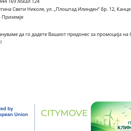
444 169 локал 124
ина Свети Николе, ул. „Плоштад Илинден“ бр. 12, Канце
– Приземје
ануваме да го дадете Вашиот придонес за промоција на 
!