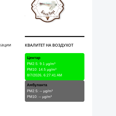
икации
КВАЛИТЕТ НА ВОЗДУХОТ
Центар
PM2.5:
9.1
µg/m³
PM10:
14.5
µg/m³
8/7/2026, 6:27:41 AM
Амбуланта
PM2.5:
--
µg/m³
PM10:
--
µg/m³