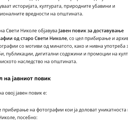
уваат историјата, културата, природните убавини и
ионалните вредности на општината.
а Свети Николе објавува
Јавен повик за доставување
афии од старо Свети Николе
, со цел прибирање и арх
ографии со мотиви од минатото, како и нивна употреба 
и, публикации, дигитални содржини и промоции на кул
риското наследство на општината.
ел на јавниот повик
а овој јавен повик е:
е прибирање на фотографии кои ја доловат уникатноста 
Николе, посебно: