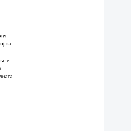
ели
ој
на
ње и
и
лната