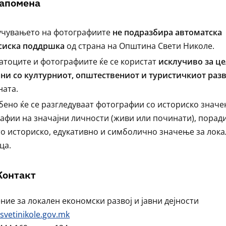
Напомена
учувањето на фотографиите
не подразбира автоматска
сиска поддршка
од страна на Општина Свети Николе.
атоците и фотографиите ќе се користат
исклучиво за ц
ни со културниот, општествениот и туристичкиот разв
ата.
бено ќе се разгледуваат фотографии со историско значе
афии на значајни личности (живи или починати), порад
о историско, едукативно и симболично значење за лока
ца.
 Контакт
ние за локален економски развој и јавни дејности
svetinikole.gov.mk