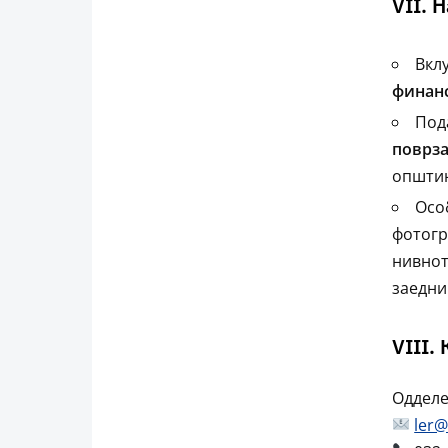
VII. 
Вкл
финан
Под
поврза
општин
Осо
фотогр
нивнот
заедни
VIII.
Одделе
ler@