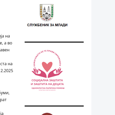
ја на
, а во
Јавен
ста на
12.2025
буми,
ерат
ја