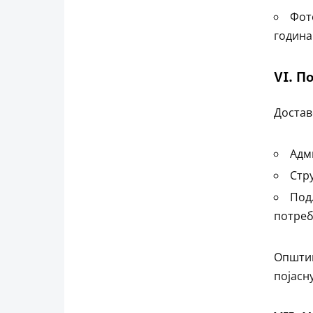
Фот
година
VI. П
Достав
Адм
Стр
Под
потреб
Општин
појасн