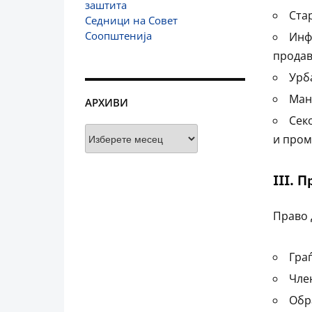
заштита
Ста
Седници на Совет
Соопштенија
Инф
продав
Урб
Ман
АРХИВИ
Сек
Архиви
и пром
III. 
Право 
Гра
Чле
Обр