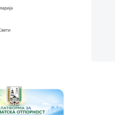
ларија
Свети