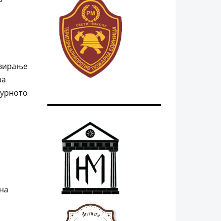
ивирање
за
турното
на