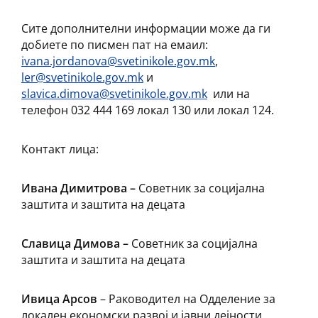
Сите дополнителни информации може да ги
добиете по писмен пат на емаил:
ivana.jordanova@svetinikole.gov.mk
,
ler@svetinikole.gov.mk
и
slavica.dimova@svetinikole.gov.mk
или на
телефон 032 444 169 локал 130 или локал 124.
Контакт лица:
Ивана Димитрова –
Советник за социјална
заштита и заштита на децата
Славица Димова –
Советник за социјална
заштита и заштита на децата
Ивица Арсов
– Раководител на Одделение за
локален економски развој и јавни дејности