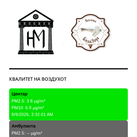
КВАЛИТЕТ НА ВОЗДУХОТ
Центар
PM2.5:
3.8
µg/m³
PM10:
6.0
µg/m³
8/9/2026, 3:32:01 AM
Амбуланта
PM2.5:
--
µg/m³