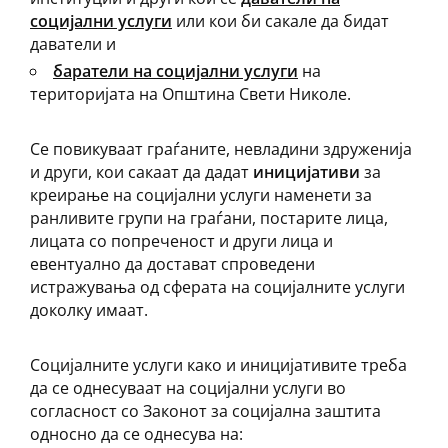
социјални услуги
или кои би сакале да бидат
даватели и
баратели на социјални услуги
на
територијата на Општина Свети Николе.
Се повикуваат граѓаните, невладини здруженија
и други, кои сакаат да дадат
иницијативи
за
креирање на социјални услуги наменети за
ранливите групи на граѓани, постарите лица,
лицата со попреченост и други лица и
евентуално да достават спроведени
истражувања од сферата на социјалните услуги
доколку имаат.
Социјалните услуги како и иницијативите треба
да се однесуваат на социјални услуги во
согласност со Законот за социјална заштита
односно да се однесува на: