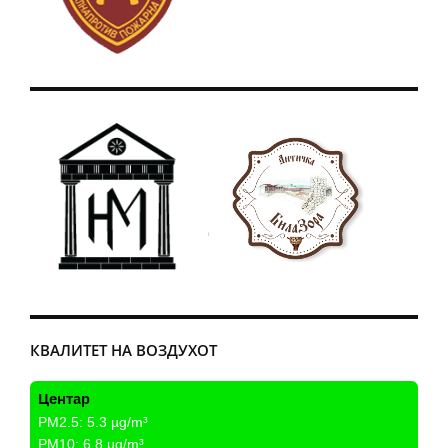
КВАЛИТЕТ НА ВОЗДУХОТ
Центар
PM2.5:
5.3
µg/m³
PM10:
6.8
µg/m³