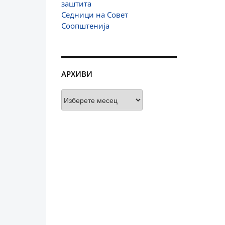
заштита
Седници на Совет
Соопштенија
АРХИВИ
Архиви