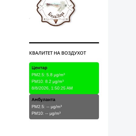
КВАЛИТЕТ НА ВОЗДУХОТ
Центар
PM2.5:
5.8
µg/m³
PM10:
8.2
µg/m³
8/8/2026, 1:50:25 AM
Амбуланта
PM2.5:
--
µg/m³
PM10:
--
µg/m³