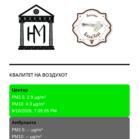
КВАЛИТЕТ НА ВОЗДУХОТ
Центар
PM2.5:
2.9
µg/m³
PM10:
4.3
µg/m³
8/10/2026, 7:05:05 PM
Амбуланта
PM2.5:
--
µg/m³
PM10:
--
µg/m³