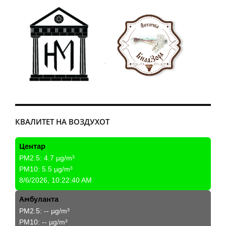
КВАЛИТЕТ НА ВОЗДУХОТ
Центар
PM2.5:
4.7
µg/m³
PM10:
5.5
µg/m³
8/6/2026, 10:22:40 AM
Амбуланта
PM2.5:
--
µg/m³
PM10:
--
µg/m³