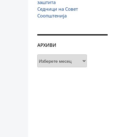
заштита
Седници на Совет
Соопштенија
АРХИВИ
Архиви