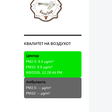
КВАЛИТЕТ НА ВОЗДУХОТ
Центар
PM2.5:
8.0
µg/m³
PM10:
8.8
µg/m³
8/8/2026, 12:28:44 PM
Амбуланта
PM2.5:
--
µg/m³
PM10:
--
µg/m³