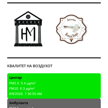
КВАЛИТЕТ НА ВОЗДУХОТ
Центар
PM2.5:
5.4
µg/m³
PM10:
6.3
µg/m³
8/9/2026, 7:30:55 AM
Амбуланта