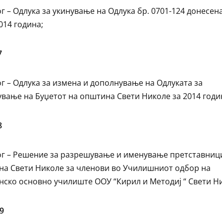
г – Одлука за укинување на Одлука бр. 0701-124 донесен
014 година;
7
г – Одлука за измена и дополнување на Одлуката за
вање на Буџетот на општина Свети Николе за 2014 годи
8
г – Решение за разрешување и именување претставниц
а Свети Николе за членови во Училишниот одбор на
ско основно училиште ООУ “Кирил и Методиј “ Свети Н
9