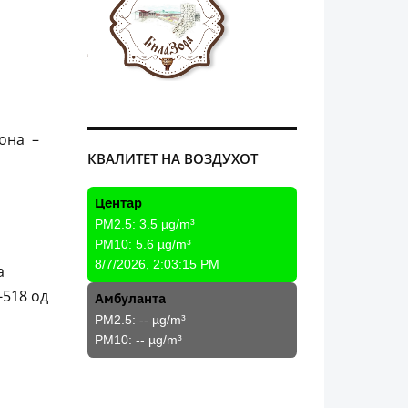
зона –
КВАЛИТЕТ НА ВОЗДУХОТ
Центар
PM2.5:
3.5
µg/m³
PM10:
5.6
µg/m³
8/7/2026, 2:03:15 PM
а
-518 од
Амбуланта
PM2.5:
--
µg/m³
PM10:
--
µg/m³