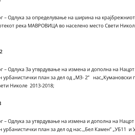
г – Одлука за определување на ширина на крајбрежниот
отекот река МАВРОВИЦА во населено место Свети Никол
2
г – Одлука За утврдување на измена и дополна на Нацрт
н урбанистички план за дел од „МЗ- 2” нас„Кумановски 
вети Николе 2013-2018;
3
г – Одлука за утврдување на измена и дополна на Нацрт
н урбанистички план за дел од нас.,,Бел Камен’’ „УБ11 и