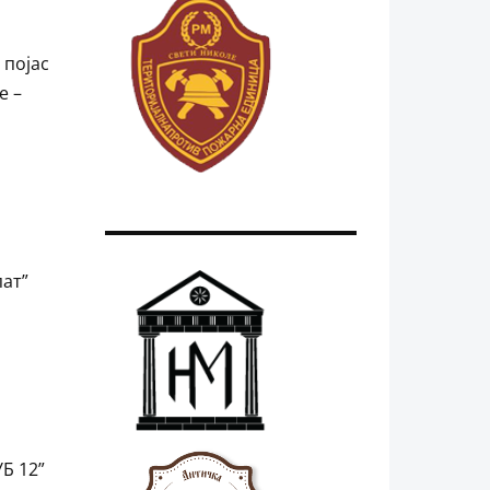
 појас
е –
пат”
 УБ 12”