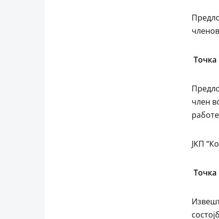
Предло
членов
Точка 
Предло
член в
работ
ЈКП “К
Точка 
Извешт
состојб