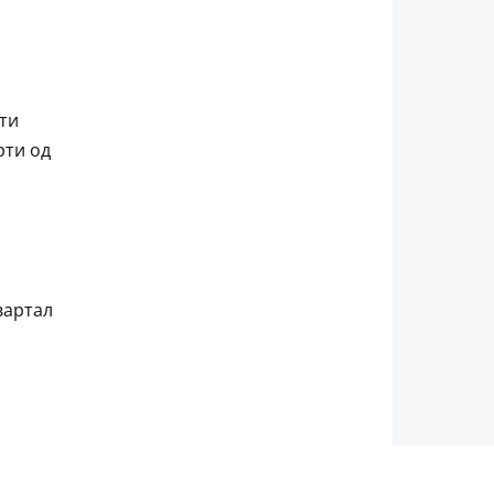
ти
рти од
вартал