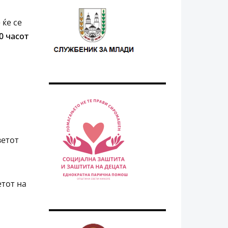
 ќе се
0 часот
ветот
етот на