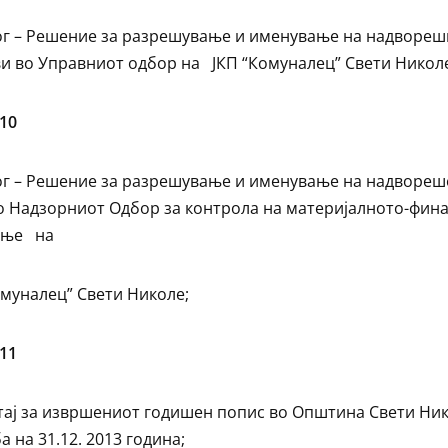
г – Решение за разрешување и именување на надвореш
и во Управниот одбор на ЈКП “Комуналец” Свети Никол
10
г – Решение за разрешување и именување на надвореш
о Надзорниот Одбор за контрола на материјалното-фин
ење на
омуналец” Свети Николе;
11
ај за извршениот годишен попис во Општина Свети Ник
а на 31.12. 2013 година;