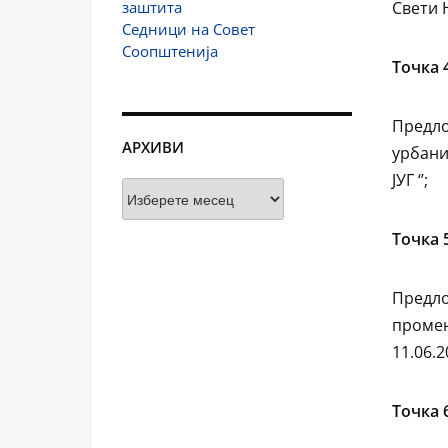
заштита
Свети 
Седници на Совет
Соопштенија
Точка 
Предло
АРХИВИ
урбани
ЈУГ ‘’;
Архиви
Точка 
Предло
промен
11.06.
Точка 