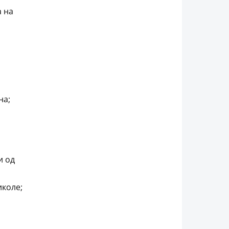
а на
на;
и од
иколе;