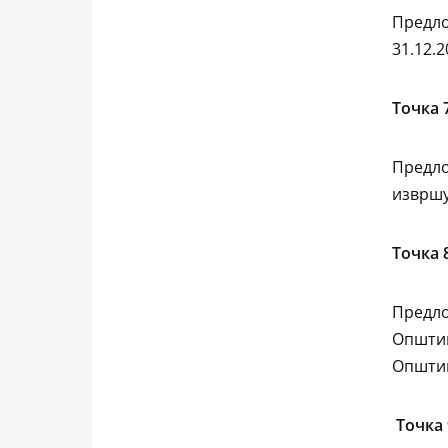
Предло
31.12.2
Точка 
Предло
извршу
Точка 
Предло
Општин
Општин
Точка 