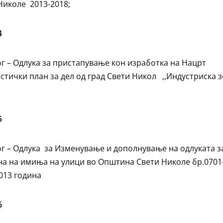
Николе 2013-2018;
4
г – Одлука за пристапување кон изработка на Нацрт
стички план за дел од град Свети Никол ,,Индустриска 
5
г – Одлука за Изменување и дополнување на одлуката з
а на имиња на улици во Општина Свети Николе бр.0701
2013 година
6