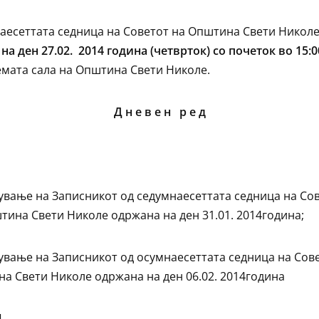
аесеттата седница на Советот на Општина Свети Николе
на ден 27.02. 2014 година (четврток) со почеток во 15:0
емата сала на Општина Свети Николе.
Д н е в е н р е д
јување на Записникот од седумнаесеттата седница на Со
тина Свети Николе одржана на ден 31.01. 2014година;
јување на Записникот од осумнаесеттата седница на Сов
а Свети Николе одржана на ден 06.02. 2014година
1