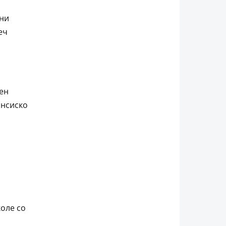
ни
еч
ен
ансиско
оле со