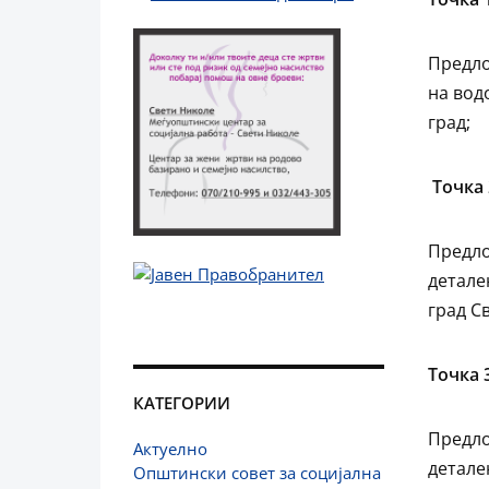
Предло
на вод
град;
Точка 
Предло
детале
град С
Точка 
КАТЕГОРИИ
Предло
Актуелно
детале
Општински совет за социјална