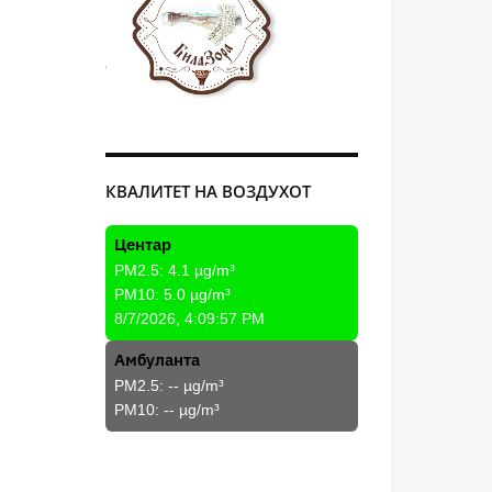
КВАЛИТЕТ НА ВОЗДУХОТ
Центар
PM2.5:
4.1
µg/m³
PM10:
5.0
µg/m³
8/7/2026, 4:09:57 PM
Амбуланта
PM2.5:
--
µg/m³
PM10:
--
µg/m³