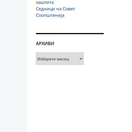
заштита
Седници на Совет
Соопштенија
АРХИВИ
Архиви