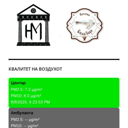
КВАЛИТЕТ НА ВОЗДУХОТ
Центар
PM2.5:
7.2
µg/m³
PM10:
8.0
µg/m³
8/8/2026, 6:23:53 PM
Амбуланта
PM2.5:
--
µg/m³
PM10:
--
µg/m³