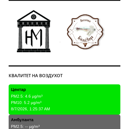
КВАЛИТЕТ НА ВОЗДУХОТ
Центар
PM2.5:
4.6
µg/m³
PM10:
5.2
µg/m³
8/7/2026, 1:25:37 AM
Амбуланта
PM2.5:
--
µg/m³