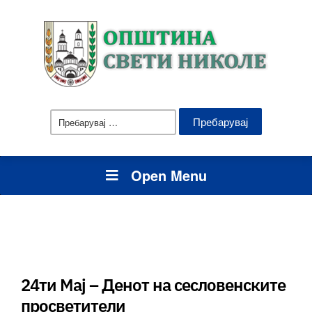
Пребарувај
за:
Open Menu
24ти Мај – Денот на сесловенските
просветители