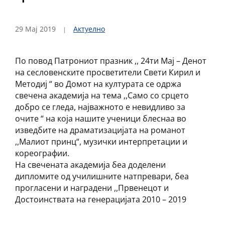
29 Мај 2019
Актуелно
По повод Патрониот празник ,, 24ти Мај – Денот
на сесловенските просветители Свети Кирил и
Методиј “ во Домот на културата се одржа
свечена академија на тема ,,
Само со срцето
добро се гледа, најважното е невидливо за
очите “ на која нашите ученици блеснаа во
изведбите на драматизацијата на романот
,,Малиот принц“, музички интерпретации и
кореографии.
На свечената академија беа доделени
дипломите од училишните натпревари, беа
прогласени и наградени ,,Првенецот и
Достоинствата на генерацијата 2010 – 2019