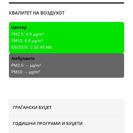
КВАЛИТЕТ НА ВОЗДУХОТ
Центар
PM2.5:
4.8
µg/m³
PM10:
6.8
µg/m³
8/6/2026, 2:56:49 AM
Амбуланта
PM2.5:
--
µg/m³
PM10:
--
µg/m³
ГРАЃАНСКИ БУЏЕТ
ГОДИШНИ ПРОГРАМИ И БУЏЕТИ