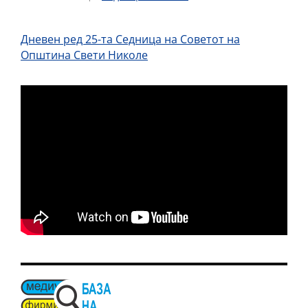
Дневен ред 25-та Седница на Советот на
Општина Свети Николе