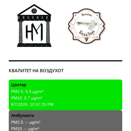
КВАЛИТЕТ НА ВОЗДУХОТ
Центар
PM2.5:
5.3
µg/m³
PM10:
6.7
µg/m³
8/7/2026, 10:57:25 PM
Амбуланта
PM2.5:
--
µg/m³
PM10:
--
µg/m³