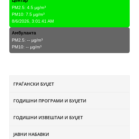
Центар
PM2.5:
4.5
µg/m³
PM10:
7.5
µg/m³
8/6/2026, 3:01:41 AM
Амбуланта
PM2.5:
--
µg/m³
PM10:
--
µg/m³
ГРАЃАНСКИ БУЏЕТ
ГОДИШНИ ПРОГРАМИ И БУЏЕТИ
ГОДИШНИ ИЗВЕШТАИ И БУЏЕТ
ЈАВНИ НАБАВКИ