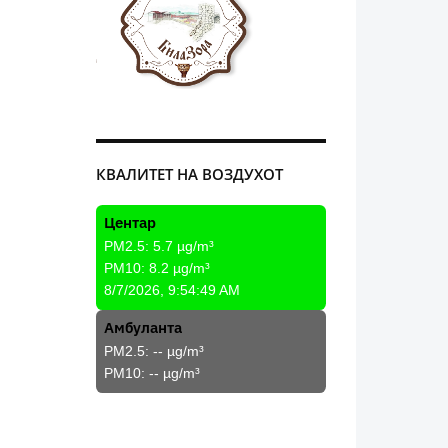
КВАЛИТЕТ НА ВОЗДУХОТ
Центар
PM2.5:
5.7
µg/m³
PM10:
8.2
µg/m³
8/7/2026, 9:54:49 AM
Амбуланта
PM2.5:
--
µg/m³
PM10:
--
µg/m³