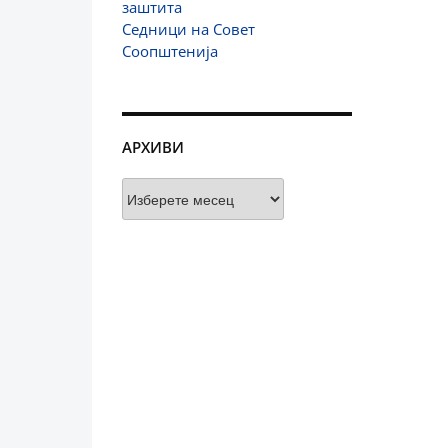
заштита
Седници на Совет
Соопштенија
АРХИВИ
Архиви