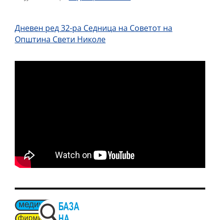
Дневен ред 32-ра Седница на Советот на
Општина Свети Николе