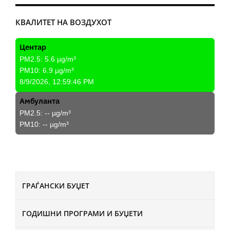
КВАЛИТЕТ НА ВОЗДУХОТ
Центар
PM2.5:
5.6
µg/m³
PM10:
6.9
µg/m³
8/9/2026, 12:59:46 PM
Амбуланта
PM2.5:
--
µg/m³
PM10:
--
µg/m³
ГРАЃАНСКИ БУЏЕТ
ГОДИШНИ ПРОГРАМИ И БУЏЕТИ