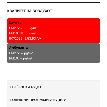
КВАЛИТЕТ НА ВОЗДУХОТ
Центар
PM2.5:
73.8
µg/m³
PM10:
81.0
µg/m³
8/7/2026, 8:53:53 AM
Амбуланта
PM2.5:
--
µg/m³
PM10:
--
µg/m³
ГРАЃАНСКИ БУЏЕТ
ГОДИШНИ ПРОГРАМИ И БУЏЕТИ