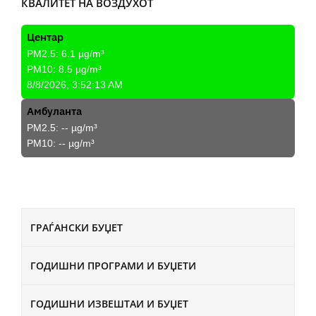
КВАЛИТЕТ НА ВОЗДУХОТ
Центар
PM2.5:
6.1
µg/m³
PM10:
8.5
µg/m³
8/8/2026, 3:52:13 AM
Амбуланта
PM2.5:
--
µg/m³
PM10:
--
µg/m³
ГРАЃАНСКИ БУЏЕТ
ГОДИШНИ ПРОГРАМИ И БУЏЕТИ
ГОДИШНИ ИЗВЕШТАИ И БУЏЕТ