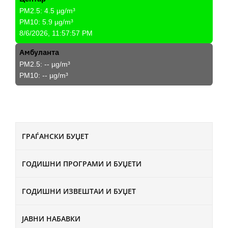
PM2.5:
4.5
µg/m³
PM10:
5.9
µg/m³
8/6/2026, 11:57:57 PM
Амбуланта
PM2.5:
--
µg/m³
PM10:
--
µg/m³
ГРАЃАНСКИ БУЏЕТ
ГОДИШНИ ПРОГРАМИ И БУЏЕТИ
ГОДИШНИ ИЗВЕШТАИ И БУЏЕТ
ЈАВНИ НАБАВКИ